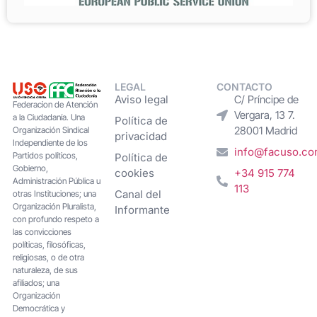
LEGAL
CONTACTO
Aviso legal
C/ Príncipe de
Federacion de Atención
Vergara, 13 7.
a la Ciudadanía. Una
Política de
28001 Madrid
Organización Sindical
privacidad
Independiente de los
info@facuso.c
Partidos políticos,
Política de
Gobierno,
cookies
+34 915 774
Administración Pública u
113
Canal del
otras Instituciones; una
Organización Pluralista,
Informante
con profundo respeto a
las convicciones
políticas, filosóficas,
religiosas, o de otra
naturaleza, de sus
afiliados; una
Organización
Democrática y