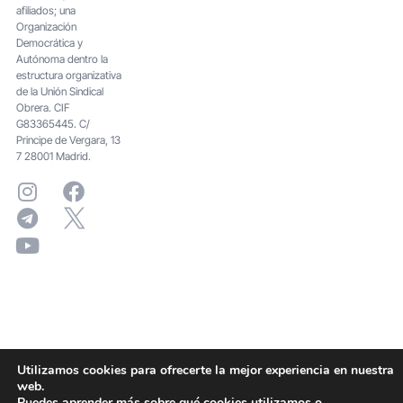
afiliados; una
Organización
Democrática y
Autónoma dentro la
estructura organizativa
de la Unión Sindical
Obrera. CIF
G83365445. C/
Principe de Vergara, 13
7 28001 Madrid.
Utilizamos cookies para ofrecerte la mejor experiencia en nuestra
web.
Puedes aprender más sobre qué cookies utilizamos o