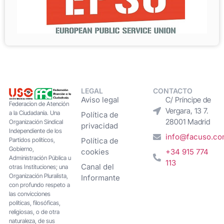
LEGAL
CONTACTO
Aviso legal
C/ Príncipe de
Federacion de Atención
Vergara, 13 7.
a la Ciudadanía. Una
Política de
28001 Madrid
Organización Sindical
privacidad
Independiente de los
info@facuso.c
Partidos políticos,
Política de
Gobierno,
cookies
+34 915 774
Administración Pública u
113
Canal del
otras Instituciones; una
Organización Pluralista,
Informante
con profundo respeto a
las convicciones
políticas, filosóficas,
religiosas, o de otra
naturaleza, de sus