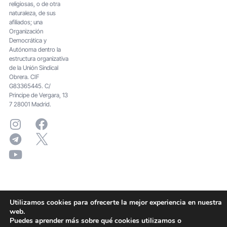
religiosas, o de otra
naturaleza, de sus
afiliados; una
Organización
Democrática y
Autónoma dentro la
estructura organizativa
de la Unión Sindical
Obrera. CIF
G83365445. C/
Principe de Vergara, 13
7 28001 Madrid.
Utilizamos cookies para ofrecerte la mejor experiencia en nuestra
web.
Puedes aprender más sobre qué cookies utilizamos o