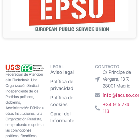
LEGAL
CONTACTO
Aviso legal
C/ Príncipe de
Federacion de Atención
Vergara, 13 7.
a la Ciudadanía. Una
Política de
28001 Madrid
Organización Sindical
privacidad
Independiente de los
info@facuso.c
Partidos políticos,
Política de
Gobierno,
cookies
+34 915 774
Administración Pública u
113
Canal del
otras Instituciones; una
Organización Pluralista,
Informante
con profundo respeto a
las convicciones
políticas, filosóficas,