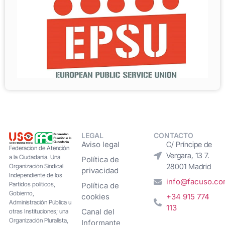
LEGAL
CONTACTO
Aviso legal
C/ Príncipe de
Federacion de Atención
Vergara, 13 7.
a la Ciudadanía. Una
Política de
28001 Madrid
Organización Sindical
privacidad
Independiente de los
info@facuso.c
Partidos políticos,
Política de
Gobierno,
cookies
+34 915 774
Administración Pública u
113
Canal del
otras Instituciones; una
Organización Pluralista,
Informante