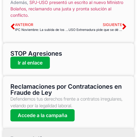
Además,
SPJ-USO presentó un escrito al nuevo MInistro
Bolaños, reclamando una justa y pronta solución al
conflicto.
ANTERIOR
SIGUIENTE
IPC Noviembre: La subida de los alimentos sigue siendo muy superior a la subida general del IPC
USO Extremadura pide que se dé marcha atrás en la privatización de la Residencia de Mayores de Santiago de Alcántara
STOP Agresiones
Ir al enlace
Reclamaciones por Contrataciones en
Fraude de Ley
Defendemos tus derechos frente a contratos irregulares,
velando por la legalidad laboral.
Accede a la campaña