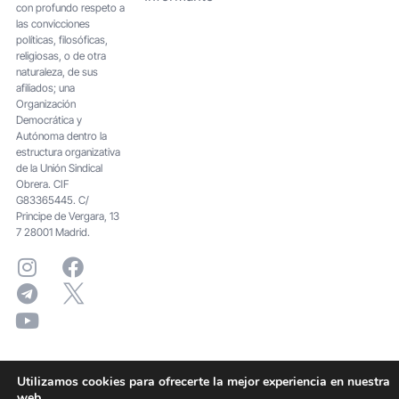
con profundo respeto a
las convicciones
políticas, filosóficas,
religiosas, o de otra
naturaleza, de sus
afiliados; una
Organización
Democrática y
Autónoma dentro la
estructura organizativa
de la Unión Sindical
Obrera. CIF
G83365445. C/
Principe de Vergara, 13
7 28001 Madrid.
Utilizamos cookies para ofrecerte la mejor experiencia en nuestra
web.