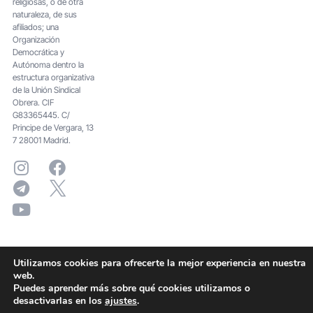
religiosas, o de otra
naturaleza, de sus
afiliados; una
Organización
Democrática y
Autónoma dentro la
estructura organizativa
de la Unión Sindical
Obrera. CIF
G83365445. C/
Principe de Vergara, 13
7 28001 Madrid.
Utilizamos cookies para ofrecerte la mejor experiencia en nuestra
web.
Puedes aprender más sobre qué cookies utilizamos o
desactivarlas en los
ajustes
.