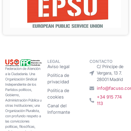
LEGAL
CONTACTO
Aviso legal
C/ Príncipe de
Federacion de Atención
Vergara, 13 7.
a la Ciudadanía. Una
Política de
28001 Madrid
Organización Sindical
privacidad
Independiente de los
info@facuso.c
Partidos políticos,
Política de
Gobierno,
cookies
+34 915 774
Administración Pública u
113
Canal del
otras Instituciones; una
Organización Pluralista,
Informante
con profundo respeto a
las convicciones
políticas, filosóficas,