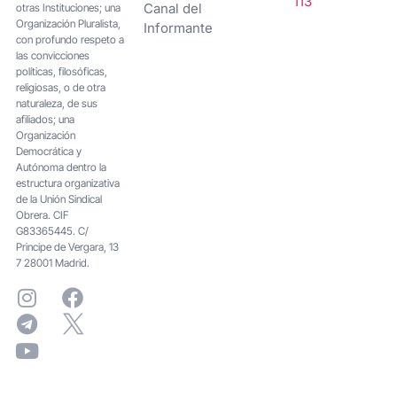
113
Canal del
otras Instituciones; una
Organización Pluralista,
Informante
con profundo respeto a
las convicciones
políticas, filosóficas,
religiosas, o de otra
naturaleza, de sus
afiliados; una
Organización
Democrática y
Autónoma dentro la
estructura organizativa
de la Unión Sindical
Obrera. CIF
G83365445. C/
Principe de Vergara, 13
7 28001 Madrid.