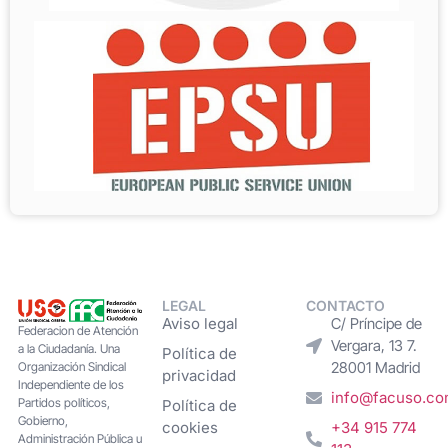
LEGAL
CONTACTO
Aviso legal
C/ Príncipe de
Federacion de Atención
Vergara, 13 7.
a la Ciudadanía. Una
Política de
28001 Madrid
Organización Sindical
privacidad
Independiente de los
info@facuso.c
Partidos políticos,
Política de
Gobierno,
cookies
+34 915 774
Administración Pública u