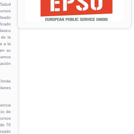
 Salud
cursos
pleado
ficado
Básico
 de la
a a la
 en su
tramos
gación
límite
planes
nencia
cio de
cursos
 de 70
resado