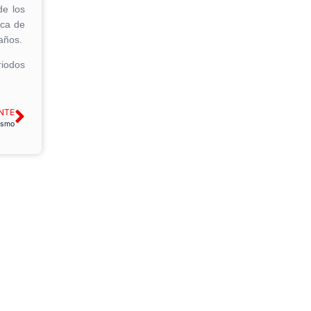
de los
ica de
años.
riodos
NTE
ismo