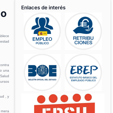
Enlaces de interés
io
ablece
testad
contra
lo una
 Salud
cursos
ud , y
a mera