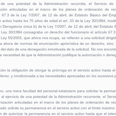
io de una potestad de la Administración recurrida, el Servicio de
ación articuladas en el marco de los planes de ordenación de re
 67.3 de la Ley 7/2007, de 12 de abril, de Estatuto Básico del Em
o activo hasta los 70 años de edad el art. 33 de la Ley 30/1984, modi
 Derogatoria única b) de la Ley 7/2007, de 12 de abril, del Estatuto 
 Ley 30/1984 consagraba un derecho del funcionario el artículo 67.3
a Ley 55/2003, que ahora nos ocupa, se refieren a una solicitud dirigid
a ahora de normas de enunciación apriorística de un derecho, sino,
o del dato de una denegación inmotivada de la solicitud. No nos encon
a necesidad de que la Administración justifique la autorización o dene
ión la obligación de otorgar la prórroga en el servicio activo hasta el 
ferior, y condicionada a las necesidades apreciadas en los sucesivos 
o, una mera facultad del personal estatutario para solicitar la perma
al ejercicio de una potestad de la Administración recurrente, el Servi
nización articuladas en el marco de los planes de ordenación de re
sado solicite su permanencia en el servicio activo con el límite máximo
n de autorizar la permanencia en el servicio activo hasta que el inte