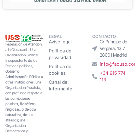
LEGAL
CONTACTO
Aviso legal
C/ Príncipe de
Federacion de Atención
Vergara, 13 7.
a la Ciudadanía. Una
Política de
28001 Madrid
Organización Sindical
privacidad
Independiente de los
info@facuso.c
Partidos políticos,
Política de
Gobierno,
cookies
+34 915 774
Administración Pública u
113
Canal del
otras Instituciones; una
Organización Pluralista,
Informante
con profundo respeto a
las convicciones
políticas, filosóficas,
religiosas, o de otra
naturaleza, de sus
afiliados; una
Organización
Democrática y