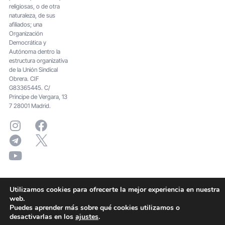
religiosas, o de otra
naturaleza, de sus
afiliados; una
Organización
Democrática y
Autónoma dentro la
estructura organizativa
de la Unión Sindical
Obrera. CIF
G83365445. C/
Principe de Vergara, 13
7 28001 Madrid.
Utilizamos cookies para ofrecerte la mejor experiencia en nuestra
web.
Puedes aprender más sobre qué cookies utilizamos o
desactivarlas en los
ajustes
.