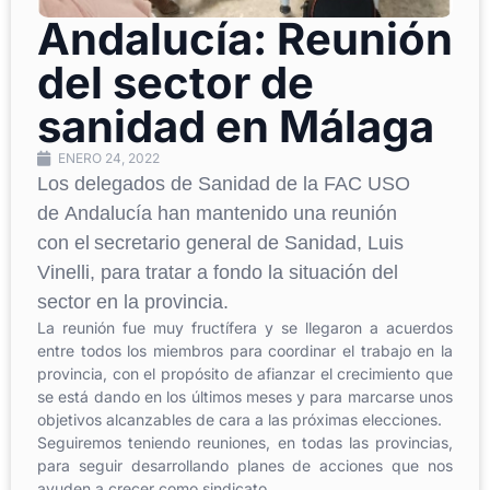
Andalucía: Reunión
del sector de
sanidad en Málaga
ENERO 24, 2022
Los delegados de S
anidad de la
FAC US
O
de
Andalucía
han mantenido una reunión
con
el
secretario general
de Sanidad, Luis
V
inelli
,
para
tratar a fondo la situación del
sector en la
provincia
.
La reunión fue muy fructífera y se llegaron a acuerdos
entre todos los miembros p
ara
coordinar
el trabajo en la
provi
ncia, con
el propósito
de afia
nzar el crecimiento que
se está
dando en los últimos meses y para marc
arse unos
objetivos alcanzables de cara a las pr
óximas
elecciones.
Seguiremos teniendo reuniones
, en tod
as las provincias,
para seguir desarrollando p
lanes de
acciones que nos
ayuden a c
recer como sindicato
.