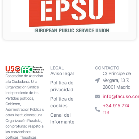
LEGAL
CONTACTO
Aviso legal
C/ Príncipe de
Federacion de Atención
Vergara, 13 7.
a la Ciudadanía. Una
Política de
28001 Madrid
Organización Sindical
privacidad
Independiente de los
info@facuso.c
Partidos políticos,
Política de
Gobierno,
cookies
+34 915 774
Administración Pública u
113
Canal del
otras Instituciones; una
Organización Pluralista,
Informante
con profundo respeto a
las convicciones
políticas, filosóficas,