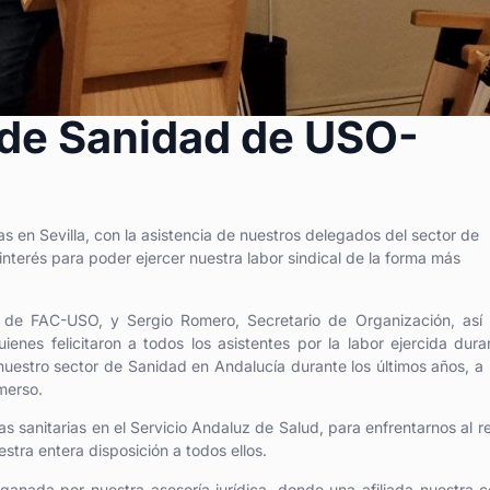
s de Sanidad de USO-
 en Sevilla, con la asistencia de nuestros delegados del sector de
nterés para poder ejercer nuestra labor sindical de la forma más
ral de FAC-USO, y Sergio Romero, Secretario de Organización, as
nes felicitaron a todos los asistentes por la labor ejercida dura
uestro sector de Sanidad en Andalucía durante los últimos años, a
merso.
as sanitarias en el Servicio Andaluz de Salud, para enfrentarnos al r
stra entera disposición a todos ellos.
ganada por nuestra asesoría jurídica, donde una afiliada nuestra 