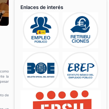
Enlaces de interés
í como
nte la
 pesar
eto de
con un