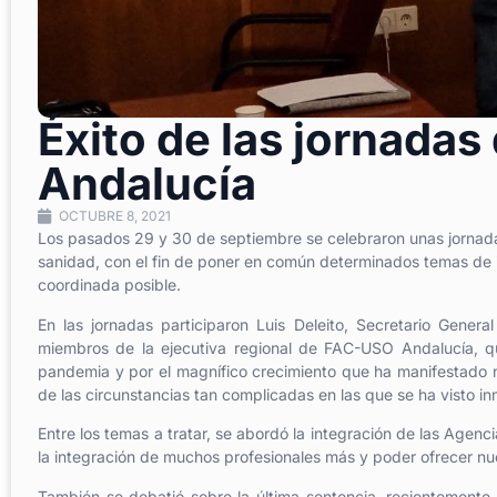
Éxito de las jornada
Andalucía
OCTUBRE 8, 2021
Los pasados 29 y 30 de septiembre se celebraron unas jornadas
sanidad, con el fin de poner en común determinados temas de i
coordinada posible.
En las jornadas participaron Luis Deleito, Secretario Gene
miembros de la ejecutiva regional de FAC-USO Andalucía, quie
pandemia y por el magnífico crecimiento que ha manifestado n
de las circunstancias tan complicadas en las que se ha visto in
Entre los temas a tratar, se abordó la integración de las Agenci
la integración de muchos profesionales más y poder ofrecer nue
También se debatió sobre la última sentencia, recientemente 