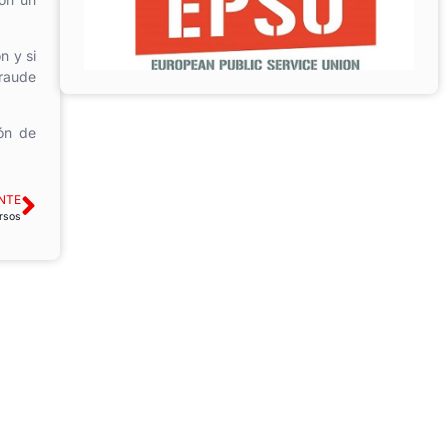
n y si
fraude
ón de
NTE
ursos