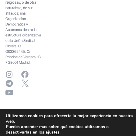
religiosas, o de otra
naturaleza, de sus
afiliados; una
Organización
Democrática y
Autónoma dentro la
estructura organizativa
de la Unión Sindical
Obrera. CIF
G83365445. C/
Principe de Vergara, 13
7 28001 Madrid.
Utilizamos cookies para ofrecerte la mejor experiencia en nuestra
web.
Puedes aprender más sobre qué cookies utilizamos o
desactivarlas en los
ajustes
.