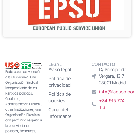
LEGAL
CONTACTO
Aviso legal
C/ Príncipe de
Federacion de Atención
Vergara, 13 7.
a la Ciudadanía. Una
Política de
28001 Madrid
Organización Sindical
privacidad
Independiente de los
info@facuso.c
Partidos políticos,
Política de
Gobierno,
cookies
+34 915 774
Administración Pública u
113
Canal del
otras Instituciones; una
Organización Pluralista,
Informante
con profundo respeto a
las convicciones
políticas, filosóficas,