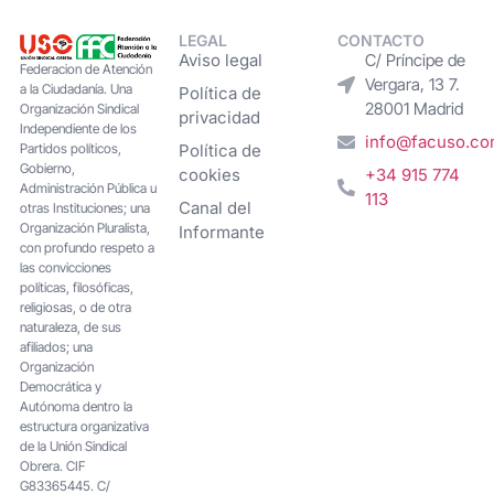
LEGAL
CONTACTO
Aviso legal
C/ Príncipe de
Federacion de Atención
Vergara, 13 7.
a la Ciudadanía. Una
Política de
28001 Madrid
Organización Sindical
privacidad
Independiente de los
info@facuso.c
Partidos políticos,
Política de
Gobierno,
cookies
+34 915 774
Administración Pública u
113
Canal del
otras Instituciones; una
Organización Pluralista,
Informante
con profundo respeto a
las convicciones
políticas, filosóficas,
religiosas, o de otra
naturaleza, de sus
afiliados; una
Organización
Democrática y
Autónoma dentro la
estructura organizativa
de la Unión Sindical
Obrera. CIF
G83365445. C/