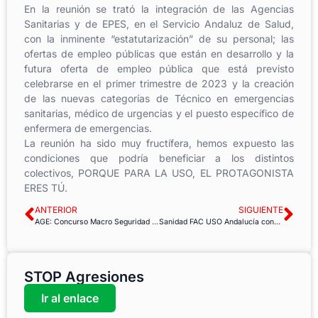
En la reunión se trató
la integración de las Agencias
Sanitarias y de EPES, en el Servicio Andaluz de
Salud
,
con la
inminente “estatutarización” de su personal; las
ofertas de empleo públicas que
están en desarrollo y la
futura oferta de empleo pública que está previsto
celebrarse en el
primer trimestre de 2023 y la creación
de las nuevas categorías de Técnico en emerg
encias
sanitarias, médico de urgencias y el puesto específico de
enfermera de emergencias.
La reunión ha sido muy fructífera, hemos expuesto las
condiciones
que podría beneficiar a los
distintos
colectivos
,
PORQUE PARA LA USO, EL PROTAGONISTA
ERES TÚ.
ANTERIOR
SIGUIENTE
AGE: Concurso Macro Seguridad Social
Sanidad FAC USO Andalucía condena la agresión en el Hospital de Valme
STOP Agresiones
Ir al enlace