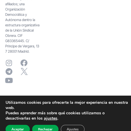
afiliados; una
Organización
Democrática y
Autónoma dentro la
estructura organizativa
de la Unión Sindical
Obrera. CIF
G83365445. C/
Principe de Vergara, 13
7 28001 Madrid.
Utilizamos cookies para ofrecerte la mejor experiencia en nuestra
web.
Puedes aprender más sobre qué cookies utilizamos o
desactivarlas en los
ajustes
.
Aceptar
Rechazar
Ajustes