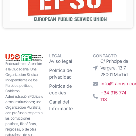
LEGAL
CONTACTO
Aviso legal
C/ Príncipe de
Federacion de Atención
Vergara, 13 7.
a la Ciudadanía. Una
Política de
28001 Madrid
Organización Sindical
privacidad
Independiente de los
info@facuso.c
Partidos políticos,
Política de
Gobierno,
cookies
+34 915 774
Administración Pública u
113
Canal del
otras Instituciones; una
Organización Pluralista,
Informante
con profundo respeto a
las convicciones
políticas, filosóficas,
religiosas, o de otra
naturaleza, de sus