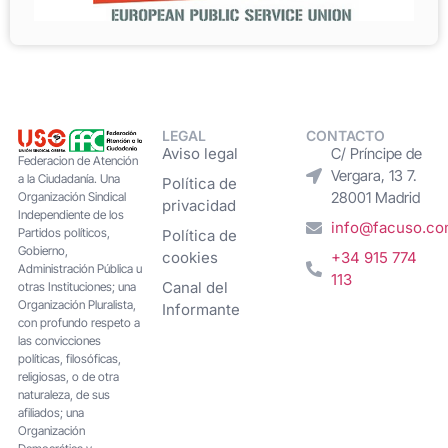
LEGAL
CONTACTO
Aviso legal
C/ Príncipe de
Federacion de Atención
Vergara, 13 7.
a la Ciudadanía. Una
Política de
28001 Madrid
Organización Sindical
privacidad
Independiente de los
info@facuso.c
Partidos políticos,
Política de
Gobierno,
cookies
+34 915 774
Administración Pública u
113
Canal del
otras Instituciones; una
Organización Pluralista,
Informante
con profundo respeto a
las convicciones
políticas, filosóficas,
religiosas, o de otra
naturaleza, de sus
afiliados; una
Organización