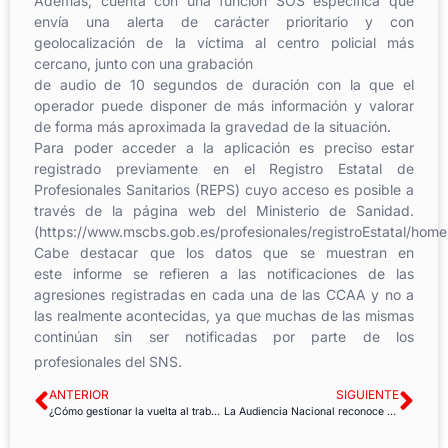
Además, c
uenta con una función SOS especifica que
envía una alerta de carácter
prioritario y con
geolocalización de la víctima al centro policial más
cercano, junto con una grabación
de audio de 10 segundos de duración con la que el
op
erador puede disponer de más información y
valorar
de forma más aproximada la gravedad de la situación.
Para poder acceder a la aplicación es preciso estar
registrado previamente en el Registro Estatal de
Profesionales Sanitarios (REPS) cuyo acceso es pos
ible a
través de la página web del Ministerio de
Sanidad.
(
https://www.mscbs.gob.es/profesionales/registroEstatal/hom
Cabe destacar
que
los datos que se muestran en
e
ste
informe se refiere
n
a las notificaciones de las
agresiones registradas en cada una de las CCAA y no
a
las realmente acontecidas
, ya que muchas de
las mismas
continúan sin ser notificadas por parte de los
profesionales del SNS
.
ANTERIOR
SIGUIENTE
¿Cómo gestionar la vuelta al trabajo tras una IT?
La Audiencia Nacional reconoce a empleados en ERTE su derecho a asuntos propios