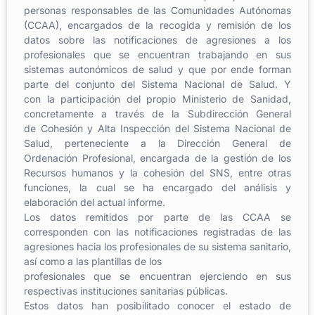
personas
responsables
de las
Comunidades A
utónomas
(CCAA),
encargados de la recogida y remisión de los
datos sobre las notificaciones de agresiones a los
profesionales que se encuentran trabajando en sus
sistemas autonómicos de salud y que por ende
forman
parte del conjunto del
Sistema Nacional de S
alud. Y
con
la participación
del propio Ministerio
de S
anidad,
con
cretamente a través de la Subdirección General
de
Cohesión y
Alta Inspección
del
Sistema
Nacional
de
Salud,
perteneciente
a
la
Dirección
General
de
Ordenación
Profesio
nal,
encarga
da
de la gestión de los
Recursos humanos y la cohesión del SNS, entre otras
funciones,
la cual
se
ha encargado del análisis y
elaboración del actual informe.
Los datos remitidos por parte de las
CCAA
se
corresponden con
las notificaciones
regis
tradas
de las
agresiones
hacia
l
os
profesionales
de
su
sistema
sanitario,
así
como
a
las
plantillas
de
los
profesionales que se encuentran ejerciendo en sus
respectivas instituciones
sanitarias
públicas
.
Estos
datos
han
posibilitado conocer el estado de