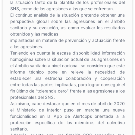
la
situación
tanto de la plantilla de
los profesionales
del
SNS, como de
las agresiones a las que se en
frentan.
El continuo análisis de la situación pretende obtener una
perspectiva global sobre las ag
resiones en
el
ámbito
sanitario
y
su
evolución,
así
como
evaluar
los
resultados
obtenidos
y
las
medidas
implantadas en materia de prevención y actuación frente
a las agresiones.
Teniendo en cuenta la escasa
disponibilidad
información
homogénea sobre la situación actual de las
agresiones e
n
el ámbito sanitario a nivel nacional, se considera que este
informe técnico
pone en
relieve la necesidad de
establecer una estrecha colaboración y cooperación
entre todas las partes
implicadas, para lograr consegui
r el
fin último de “tolerancia cero
” fre
nte a las agresiones a los
profesionales del SNS.
Asimismo, cabe destacar que e
n el mes de abril de
2020
el
Ministerio de I
nterior
puso en marcha
una
nueva
funcionalidad
en la
App de Alertcops
orientada a la
protección específica de los mie
mbros del
colectivo
sanitario.