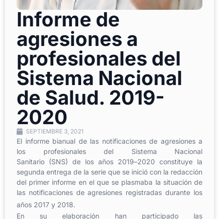
Informe de
agresiones a
profesionales del
Sistema Nacional
de Salud. 2019-
2020
SEPTIEMBRE 3, 2021
El informe
bi
anual
de las notificaciones de agresiones a
los profesionales del Sistema Nacional
Sanitario
(SNS)
de
los años
2019
–
2020
constituye
la
segunda entrega de la serie que se inició con la
redacción
del primer informe
en el que se plasmaba
la situación de
las notificaciones de agresiones
registradas
durante los
años 2017 y 2018.
En su elaboración han partic
ipado
las