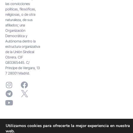
las convicciones
políticas, filosóficas,
religiosas, o de otra
naturaleza, de sus
afiliados; una
Organización
Democrática y
Autónoma dentro la
estructura organizativa
de la Unión Sindical
Obrera. CIF
G83365445. C/
Principe de Vergara, 13
7 28001 Madrid.
Utilizamos cookies para ofrecerte la mejor experiencia en nuestra
web.