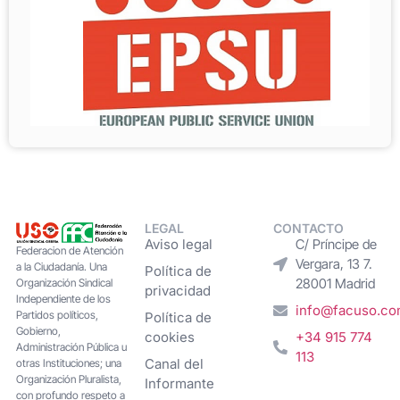
LEGAL
CONTACTO
Aviso legal
C/ Príncipe de
Federacion de Atención
Vergara, 13 7.
a la Ciudadanía. Una
Política de
28001 Madrid
Organización Sindical
privacidad
Independiente de los
info@facuso.c
Partidos políticos,
Política de
Gobierno,
cookies
+34 915 774
Administración Pública u
113
Canal del
otras Instituciones; una
Organización Pluralista,
Informante
con profundo respeto a