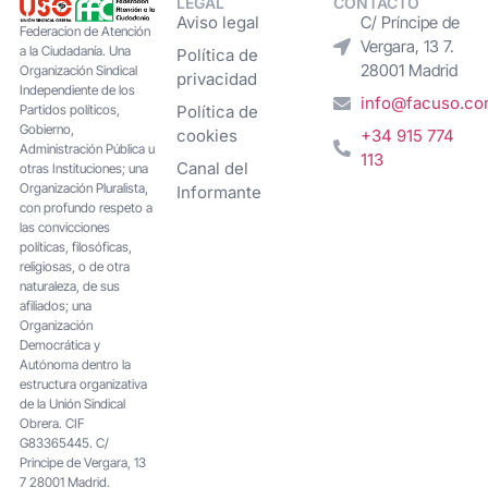
LEGAL
CONTACTO
Aviso legal
C/ Príncipe de
Federacion de Atención
Vergara, 13 7.
a la Ciudadanía. Una
Política de
28001 Madrid
Organización Sindical
privacidad
Independiente de los
info@facuso.c
Partidos políticos,
Política de
Gobierno,
cookies
+34 915 774
Administración Pública u
113
Canal del
otras Instituciones; una
Organización Pluralista,
Informante
con profundo respeto a
las convicciones
políticas, filosóficas,
religiosas, o de otra
naturaleza, de sus
afiliados; una
Organización
Democrática y
Autónoma dentro la
estructura organizativa
de la Unión Sindical
Obrera. CIF
G83365445. C/
Principe de Vergara, 13
7 28001 Madrid.