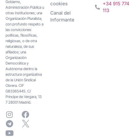
Gobierno,
cookies
+34 915 774
Administración Pública u
113
Canal del
otras Instituciones; una
Organización Pluralista,
Informante
con profundo respeto a
las convicciones
políticas, filosóficas,
religiosas, o de otra
naturaleza, de sus
afiliados; una
Organización
Democrática y
Autónoma dentro la
estructura organizativa
de la Unión Sindical
Obrera. CIF
G83365445. C/
Principe de Vergara, 13
7 28001 Madrid.