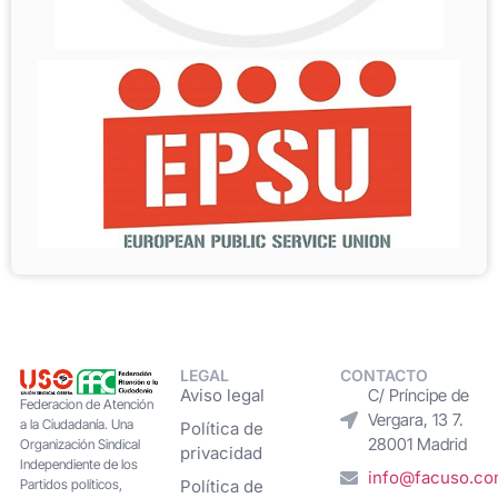
LEGAL
CONTACTO
Aviso legal
C/ Príncipe de
Federacion de Atención
Vergara, 13 7.
a la Ciudadanía. Una
Política de
28001 Madrid
Organización Sindical
privacidad
Independiente de los
info@facuso.c
Partidos políticos,
Política de