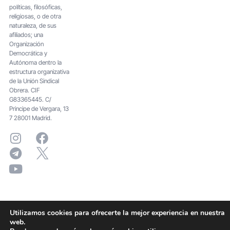
políticas, filosóficas,
religiosas, o de otra
naturaleza, de sus
afiliados; una
Organización
Democrática y
Autónoma dentro la
estructura organizativa
de la Unión Sindical
Obrera. CIF
G83365445. C/
Principe de Vergara, 13
7 28001 Madrid.
Utilizamos cookies para ofrecerte la mejor experiencia en nuestra
web.