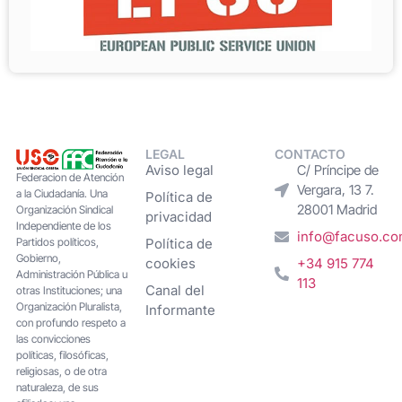
LEGAL
CONTACTO
Aviso legal
C/ Príncipe de
Federacion de Atención
Vergara, 13 7.
a la Ciudadanía. Una
Política de
28001 Madrid
Organización Sindical
privacidad
Independiente de los
info@facuso.c
Partidos políticos,
Política de
Gobierno,
cookies
+34 915 774
Administración Pública u
113
Canal del
otras Instituciones; una
Organización Pluralista,
Informante
con profundo respeto a
las convicciones
políticas, filosóficas,
religiosas, o de otra
naturaleza, de sus