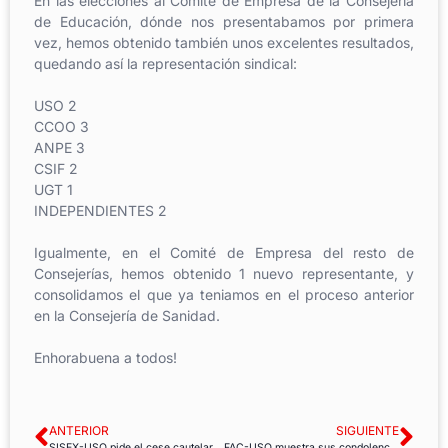
En las elecciones al Comité de Empresa de la Consejería
de Educación, dónde nos presentabamos por primera
vez, hemos obtenido también unos excelentes resultados,
quedando así la representación sindical:
USO 2
CCOO 3
ANPE 3
CSIF 2
UGT 1
INDEPENDIENTES 2
Igualmente, en el Comité de Empresa del resto de
Consejerías, hemos obtenido 1 nuevo representante, y
consolidamos el que ya teniamos en el proceso anterior
en la Consejería de Sanidad.
Enhorabuena a todos!
ANTERIOR
SIGUIENTE
SISEX-USO pide el cese cautelar del Embajador de España en Bélgica
FAC-USO muestra sus condolencias por el fallecimiento de un bombero en Oviedo