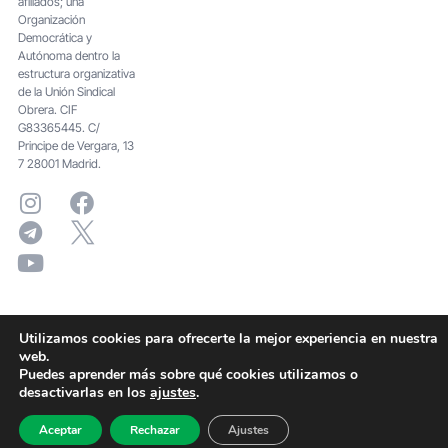
afiliados; una
Organización
Democrática y
Autónoma dentro la
estructura organizativa
de la Unión Sindical
Obrera. CIF
G83365445. C/
Principe de Vergara, 13
7 28001 Madrid.
Utilizamos cookies para ofrecerte la mejor experiencia en nuestra
web.
Puedes aprender más sobre qué cookies utilizamos o
desactivarlas en los
ajustes
.
Aceptar
Rechazar
Ajustes