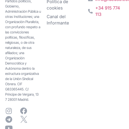
Partidos políticos,
Política de
Gobierno,
cookies
+34 915 774
Administración Pública u
113
Canal del
otras Instituciones; una
Organización Pluralista,
Informante
con profundo respeto a
las convicciones
políticas, filosóficas,
religiosas, o de otra
naturaleza, de sus
afiliados; una
Organización
Democrática y
Autónoma dentro la
estructura organizativa
de la Unión Sindical
Obrera. CIF
G83365445. C/
Principe de Vergara, 13
7 28001 Madrid.