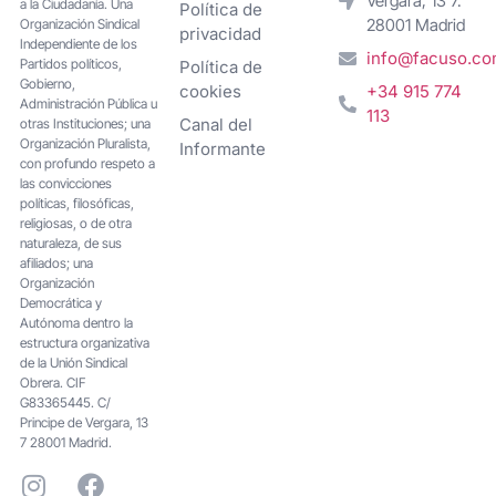
Vergara, 13 7.
a la Ciudadanía. Una
Política de
28001 Madrid
Organización Sindical
privacidad
Independiente de los
info@facuso.c
Partidos políticos,
Política de
Gobierno,
cookies
+34 915 774
Administración Pública u
113
Canal del
otras Instituciones; una
Organización Pluralista,
Informante
con profundo respeto a
las convicciones
políticas, filosóficas,
religiosas, o de otra
naturaleza, de sus
afiliados; una
Organización
Democrática y
Autónoma dentro la
estructura organizativa
de la Unión Sindical
Obrera. CIF
G83365445. C/
Principe de Vergara, 13
7 28001 Madrid.