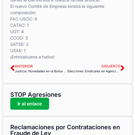
El nuevo Comité de Empresa tendrá la siguiente
composición:
FAC-USOC: 6
CATAC: 1
UGT: 4
CCOO: 3
SATSE: 2
USAE: 1
¡Enhorabuena a todos!
ANTERIOR
SIGUIENTE
Justicia: Novedades en la Bolsa de Interinos de órganos centrales
Elecciones Sindicales en Agencia Tributaria de Islas Baleares
STOP Agresiones
Ir al enlace
Reclamaciones por Contrataciones en
Fraude de Ley