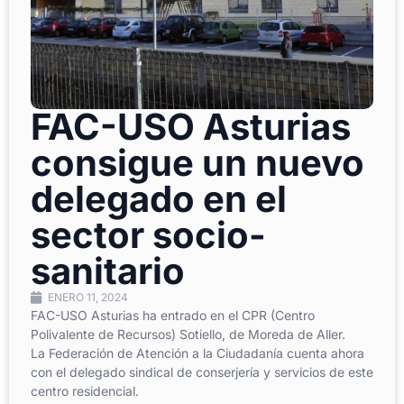
FAC-USO Asturias
consigue un nuevo
delegado en el
sector socio-
sanitario
ENERO 11, 2024
FAC-USO Asturias ha entrado en el CPR (Centro
Polivalente de Recursos) Sotiello, de Moreda de Aller.
La Federación de Atención a la Ciudadanía cuenta ahora
con el delegado sindical de conserjería y servicios de este
centro residencial.