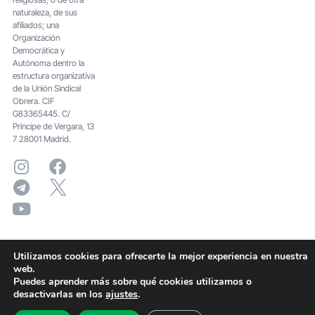
naturaleza, de sus
afiliados; una
Organización
Democrática y
Autónoma dentro la
estructura organizativa
de la Unión Sindical
Obrera. CIF
G83365445. C/
Principe de Vergara, 13
7 28001 Madrid.
Utilizamos cookies para ofrecerte la mejor experiencia en nuestra
web.
Puedes aprender más sobre qué cookies utilizamos o
desactivarlas en los
ajustes
.