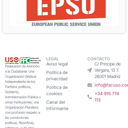
LEGAL
CONTACTO
Aviso legal
C/ Príncipe de
Federacion de Atención
Vergara, 13 7.
a la Ciudadanía. Una
Política de
28001 Madrid
Organización Sindical
privacidad
Independiente de los
info@facuso.c
Partidos políticos,
Política de
Gobierno,
cookies
+34 915 774
Administración Pública u
113
Canal del
otras Instituciones; una
Organización Pluralista,
Informante
con profundo respeto a
las convicciones
políticas, filosóficas,
religiosas, o de otra