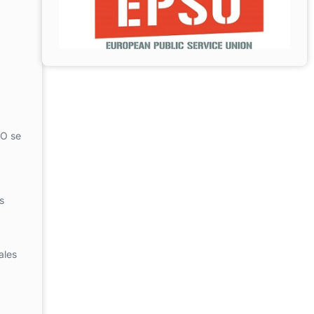
SO se
s
ales