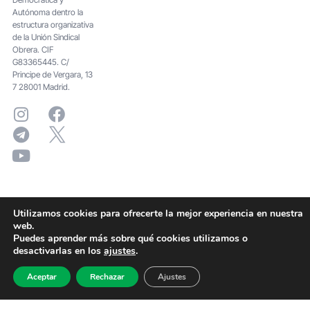
Autónoma dentro la
estructura organizativa
de la Unión Sindical
Obrera. CIF
G83365445. C/
Principe de Vergara, 13
7 28001 Madrid.
Utilizamos cookies para ofrecerte la mejor experiencia en nuestra
web.
Puedes aprender más sobre qué cookies utilizamos o
desactivarlas en los
ajustes
.
Aceptar
Rechazar
Ajustes