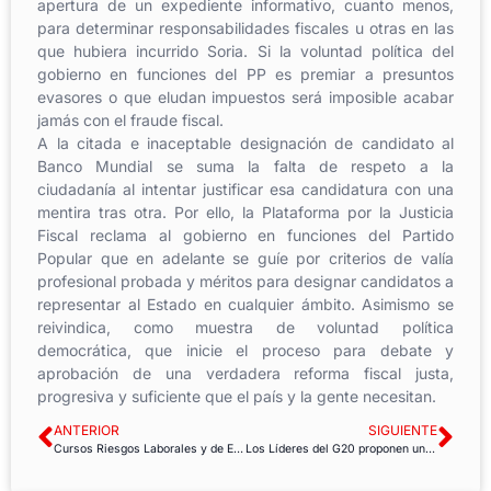
apertura de un expediente informativo, cuanto menos,
para determinar responsabilidades fiscales u otras en las
que hubiera incurrido Soria. Si la voluntad política del
gobierno en funciones del PP es premiar a presuntos
evasores o que eludan impuestos será imposible acabar
jamás con el fraude fiscal.
A la citada e inaceptable designación de candidato al
Banco Mundial se suma la falta de respeto a la
ciudadanía al intentar justificar esa candidatura con una
mentira tras otra. Por ello, la Plataforma por la Justicia
Fiscal reclama al gobierno en funciones del Partido
Popular que en adelante se guíe por criterios de valía
profesional probada y méritos para designar candidatos a
representar al Estado en cualquier ámbito. Asimismo se
reivindica, como muestra de voluntad política
democrática, que inicie el proceso para debate y
aprobación de una verdadera reforma fiscal justa,
progresiva y suficiente que el país y la gente necesitan.
ANTERIOR
SIGUIENTE
Cursos Riesgos Laborales y de Emergencias en Desastres
Los Líderes del G20 proponen una recuperación a corto plazo mediante reformas estructurales – los sindicatos piden un crecimiento inclusivo a largo plazo