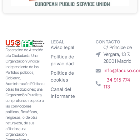
LEGAL
CONTACTO
Aviso legal
C/ Príncipe de
Federacion de Atención
Vergara, 13 7.
a la Ciudadanía. Una
Política de
28001 Madrid
Organización Sindical
privacidad
Independiente de los
info@facuso.c
Partidos políticos,
Política de
Gobierno,
cookies
+34 915 774
Administración Pública u
113
Canal del
otras Instituciones; una
Organización Pluralista,
Informante
con profundo respeto a
las convicciones
políticas, filosóficas,
religiosas, o de otra
naturaleza, de sus
afiliados; una
Organización
Democrática y