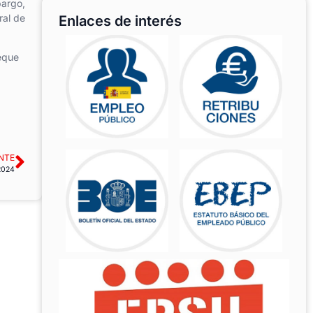
bargo,
ral de
Enlaces de interés
heque
NTE
2024