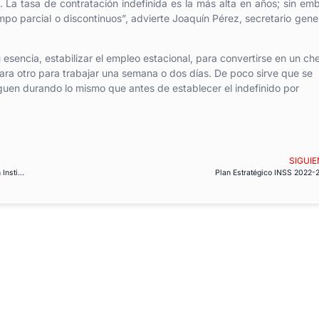
 La tasa de contratación indefinida es la más alta en años; sin em
empo parcial o discontinuos”, advierte Joaquín Pérez, secretario gene
u esencia, estabilizar el empleo estacional, para convertirse en un c
ara otro para trabajar una semana o dos días. De poco sirve que se
iguen durando lo mismo que antes de establecer el indefinido por
SIGUIE
La Plataforma Sindical Plural desconfía del anteproyecto de Ley de Participación Institucional
Plan Estratégico INSS 2022-