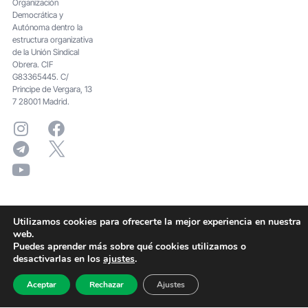
Organización
Democrática y
Autónoma dentro la
estructura organizativa
de la Unión Sindical
Obrera. CIF
G83365445. C/
Principe de Vergara, 13
7 28001 Madrid.
Utilizamos cookies para ofrecerte la mejor experiencia en nuestra
web.
Puedes aprender más sobre qué cookies utilizamos o
desactivarlas en los
ajustes
.
Aceptar
Rechazar
Ajustes