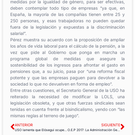
medidas por la igualdad de género, para ser efectivas,
deben contemplar todo tipo de empresas “ya que, en
España, la mayoría de las compañías tienen entre 25 y
250 personas, y esas trabajadoras no pueden quedar
fuera de la legislación y expuestas a la discriminación
salarial”.
Pérez muestra su acuerdo con la proposición de ampliar
los años de vida laboral para el cálculo de la pensión, a la
vez que pide al Gobierno que ponga en marcha un
programa global de medidas que asegure la
sostenibilidad de los ingresos para afrontar el gasto en
pensiones que, a su juicio, pasa por “una reforma fiscal
potente y que las empresas paguen para devolver a la
sociedad lo que no devuelven en forma de empleo”.
Entre otras cuestiones, el Secretario General de la USO ha
reiterado la necesidad de modificar la LOLS, una
legislación obsoleta, y que otras fuerzas sindicales sean
tenidas en cuenta frente al bisindicalismo, yendo con “las
mismas reglas al terreno de juego”.
ANTERIOR
SIGUIENTE
USO lamenta que Elósegui ocupe un cargo en el Tribunal Europeo de Derechos Humanos
O.E.P 2017: La Administración General del Estado oferta 4.725 plazas