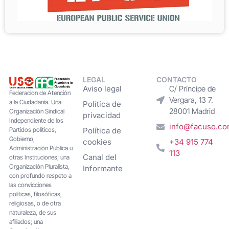
LEGAL
CONTACTO
Aviso legal
C/ Príncipe de
Federacion de Atención
Vergara, 13 7.
a la Ciudadanía. Una
Política de
28001 Madrid
Organización Sindical
privacidad
Independiente de los
info@facuso.c
Partidos políticos,
Política de
Gobierno,
cookies
+34 915 774
Administración Pública u
113
Canal del
otras Instituciones; una
Organización Pluralista,
Informante
con profundo respeto a
las convicciones
políticas, filosóficas,
religiosas, o de otra
naturaleza, de sus
afiliados; una