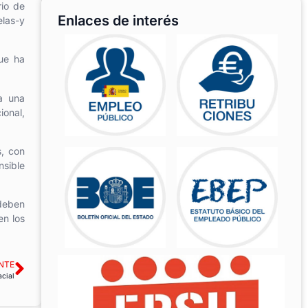
rio de
Enlaces de interés
elas-y
que ha
a una
ional,
s, con
nsible
 deben
en los
NTE
acial