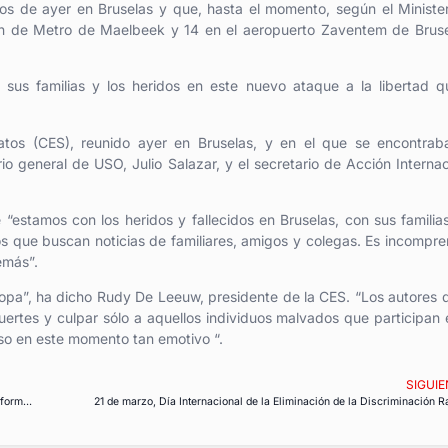
s de ayer en Bruselas y que, hasta el momento, según el Ministe
ión de Metro de Maelbeek y 14 en el aeropuerto Zaventem de Brus
sus familias y los heridos en este nuevo ataque a la libertad 
atos (CES), reunido ayer en Bruselas, y en el que se encontrab
io general de USO, Julio Salazar, y el secretario de Acción Internac
 “estamos con los heridos y fallecidos en Bruselas, con sus familia
os que buscan noticias de familiares, amigos y colegas. Es incompre
emás”.
ropa”, ha dicho Rudy De Leeuw, presidente de la CES. “Los autores
fuertes y culpar sólo a aquellos individuos malvados que participan 
uso en este momento tan emotivo “.
SIGUIE
Se confirma el estancamiento de la negociación colectiva tras cuatro años de Reforma Laboral
21 de marzo, Día Internacional de la Eliminación de la Discriminación R