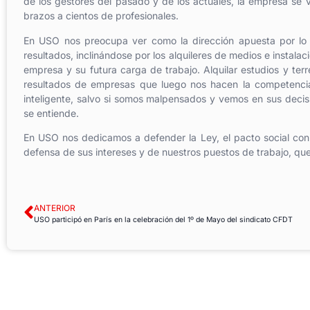
de los gestores del pasado y de los actuales, la empresa se
brazos a cientos de profesionales.
En USO nos preocupa ver como la dirección apuesta por lo co
resultados, inclinándose por los alquileres de medios e instalac
empresa y su futura carga de trabajo. Alquilar estudios y ter
resultados de empresas que luego nos hacen la competenci
inteligente, salvo si somos malpensados y vemos en sus decisi
se entiende.
En USO nos dedicamos a defender la Ley, el pacto social con 
defensa de sus intereses y de nuestros puestos de trabajo, q
ANTERIOR
USO participó en París en la celebración del 1º de Mayo del sindicato CFDT