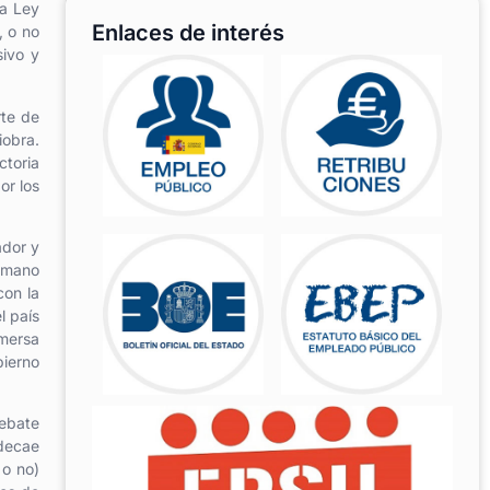
la Ley
Enlaces de interés
, o no
sivo y
rte de
iobra.
ctoria
or los
ador y
a mano
con la
l país
nmersa
bierno
debate
 decae
 o no)