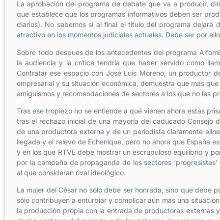
La aprobación del programa de debate que va a producir, diri
que establece que los programas informativos deben ser produ
diarios). No sabemos si al final el título del programa dejará
atractivo en los momentos judiciales actuales. Debe ser por el
Sobre todo después de los antecedentes del programa Alfombr
la audiencia y la crítica tendría que haber servido como ll
Contratar ese espacio con José Luis Moreno, un productor d
empresarial y su situación económica, demuestra que mas que pr
amiguismos y recomendaciones de sectores a los que no les preo
Tras ese tropiezo no se entiende a qué vienen ahora estas pris
tras el rechazo inicial de una mayoría del caducado Consejo
de una productora externa y de un periodista claramente alin
llegada y el relevo de Echenique, pero no ahora que España est
y en los que RTVE debe mostrar un escrupuloso equilibrio y po
por la campaña de propaganda de los sectores ‘progresistas’ 
al que consideran rival ideológico.
La mujer del César no sólo debe ser honrada, sino que debe p
sólo contribuyen a enturbiar y complicar aún más una situació
la producción propia con la entrada de productoras externas 