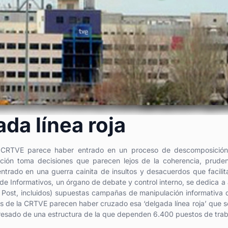
a línea roja
ue CRTVE parece haber entrado en un proceso de descomposició
cción toma decisiones que parecen lejos de la coherencia, prude
 entrado en una guerra cainita de insultos y desacuerdos que facilit
de Informativos, un órgano de debate y control interno, se dedica a 
on Post, incluidos) supuestas campañas de manipulación informativa 
es de la CRTVE parecen haber cruzado esa ‘delgada línea roja’ que 
nteresado de una estructura de la que dependen 6.400 puestos de trab