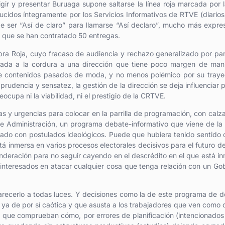
gir y presentar Buruaga supone saltarse la línea roja marcada por 
cidos íntegramente por los Servicios Informativos de RTVE (diarios
 de ser “Así de claro” para llamarse “Así declaro”, mucho más expre
lo que se han contratado 50 entregas.
a Roja, cuyo fracaso de audiencia y rechazo generalizado por pa
amada a la cordura a una dirección que tiene poco margen de man
e contenidos pasados de moda, y no menos polémico por su traye
udencia y sensatez, la gestión de la dirección se deja influenciar p
cupa ni la viabilidad, ni el prestigio de la CRTVE.
as y urgencias para colocar en la parrilla de programación, con calz
 de Administración, un programa debate-informativo que viene de l
eado con postulados ideológicos. Puede que hubiera tenido sentido 
á inmersa en varios procesos electorales decisivos para el futuro de
nderación para no seguir cayendo en el descrédito en el que está i
interesados en atacar cualquier cosa que tenga relación con un Go
arecerlo a todas luces. Y decisiones como la de este programa de 
n ya de por sí caótica y que asusta a los trabajadores que ven como
y que comprueban cómo, por errores de planificación (intencionados