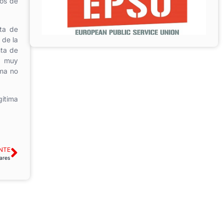
dos de
nta de
 de la
nta de
a muy
rma no
gítima
NTE
ares