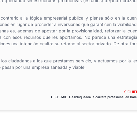
 va quedando sin estructuras productivas (estudios) dejando cruza
ntrario a la lógica empresarial pública y piensa sólo en la cue
iones en lugar de proceder a inversiones que garanticen la viabilidad
renas es, además de apostar por la provisionalidad, reforzar la cue
a con esos recursos que les aportamos. No parece una estrategi
ones una intención oculta: su retorno al sector privado. De otra fo
los ciudadanos a los que prestamos servicio, y actuamos por la le
ue pasan por una empresa saneada y viable.
SIGUIE
USO-CAIB. Desbloqueada la carrera profesional en Bale