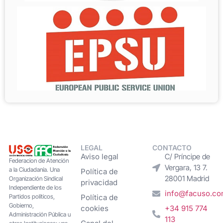
LEGAL
CONTACTO
Aviso legal
C/ Príncipe de
Federacion de Atención
Vergara, 13 7.
a la Ciudadanía. Una
Política de
28001 Madrid
Organización Sindical
privacidad
Independiente de los
info@facuso.c
Partidos políticos,
Política de
Gobierno,
cookies
+34 915 774
Administración Pública u
113