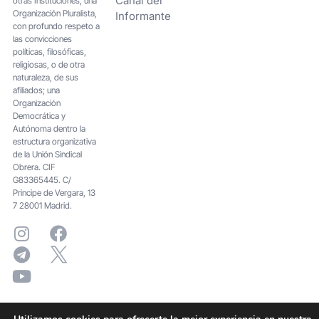
Canal del
otras Instituciones; una
Organización Pluralista,
Informante
con profundo respeto a
las convicciones
políticas, filosóficas,
religiosas, o de otra
naturaleza, de sus
afiliados; una
Organización
Democrática y
Autónoma dentro la
estructura organizativa
de la Unión Sindical
Obrera. CIF
G83365445. C/
Principe de Vergara, 13
7 28001 Madrid.