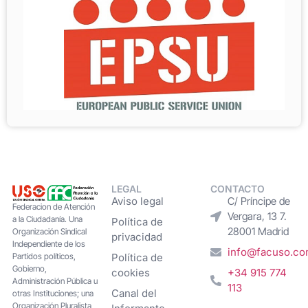
LEGAL
CONTACTO
Aviso legal
C/ Príncipe de
Federacion de Atención
Vergara, 13 7.
a la Ciudadanía. Una
Política de
28001 Madrid
Organización Sindical
privacidad
Independiente de los
info@facuso.c
Partidos políticos,
Política de
Gobierno,
cookies
+34 915 774
Administración Pública u
113
Canal del
otras Instituciones; una
Organización Pluralista,