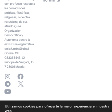
Informante
con profundo respeto a
las convicciones
políticas, filosóficas,
religiosas, o de otra
naturaleza, de sus
afiliados; una
Organización
Democrática y
Autónoma dentro la
estructura organizativa
de la Unión Sindical
Obrera. CIF
G83365445. C/
Principe de Vergara, 13
7 28001 Madrid.
Utilizamos cookies para ofrecerte la mejor experiencia en nuestra
web.