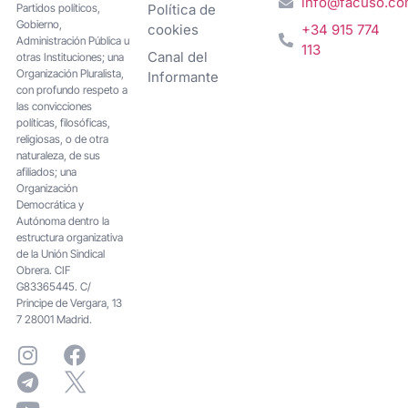
info@facuso.c
Partidos políticos,
Política de
Gobierno,
cookies
+34 915 774
Administración Pública u
113
Canal del
otras Instituciones; una
Organización Pluralista,
Informante
con profundo respeto a
las convicciones
políticas, filosóficas,
religiosas, o de otra
naturaleza, de sus
afiliados; una
Organización
Democrática y
Autónoma dentro la
estructura organizativa
de la Unión Sindical
Obrera. CIF
G83365445. C/
Principe de Vergara, 13
7 28001 Madrid.