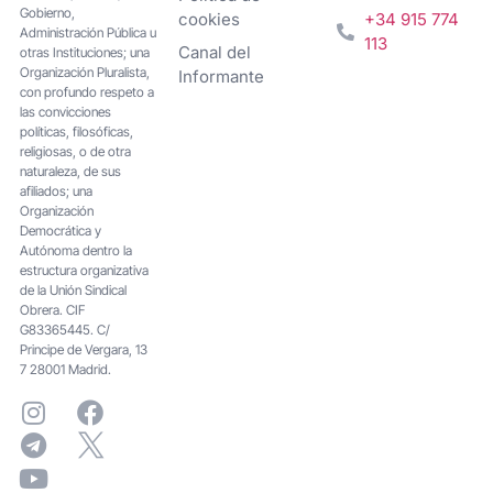
Gobierno,
cookies
+34 915 774
Administración Pública u
113
Canal del
otras Instituciones; una
Organización Pluralista,
Informante
con profundo respeto a
las convicciones
políticas, filosóficas,
religiosas, o de otra
naturaleza, de sus
afiliados; una
Organización
Democrática y
Autónoma dentro la
estructura organizativa
de la Unión Sindical
Obrera. CIF
G83365445. C/
Principe de Vergara, 13
7 28001 Madrid.