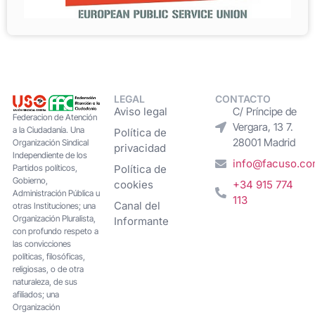
LEGAL
CONTACTO
Aviso legal
C/ Príncipe de
Federacion de Atención
Vergara, 13 7.
a la Ciudadanía. Una
Política de
28001 Madrid
Organización Sindical
privacidad
Independiente de los
info@facuso.c
Partidos políticos,
Política de
Gobierno,
cookies
+34 915 774
Administración Pública u
113
Canal del
otras Instituciones; una
Organización Pluralista,
Informante
con profundo respeto a
las convicciones
políticas, filosóficas,
religiosas, o de otra
naturaleza, de sus
afiliados; una
Organización