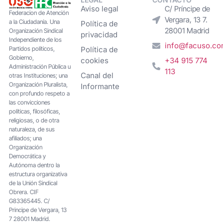
Aviso legal
C/ Príncipe de
Federacion de Atención
Vergara, 13 7.
a la Ciudadanía. Una
Política de
28001 Madrid
Organización Sindical
privacidad
Independiente de los
info@facuso.c
Partidos políticos,
Política de
Gobierno,
cookies
+34 915 774
Administración Pública u
113
Canal del
otras Instituciones; una
Organización Pluralista,
Informante
con profundo respeto a
las convicciones
políticas, filosóficas,
religiosas, o de otra
naturaleza, de sus
afiliados; una
Organización
Democrática y
Autónoma dentro la
estructura organizativa
de la Unión Sindical
Obrera. CIF
G83365445. C/
Principe de Vergara, 13
7 28001 Madrid.