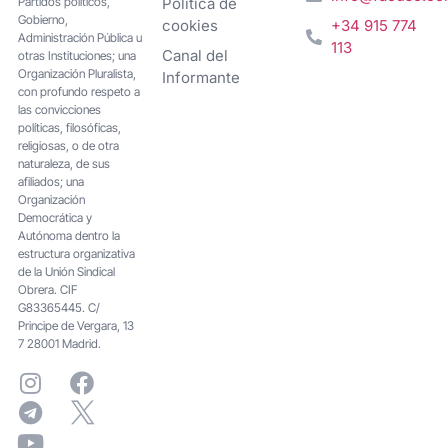
Partidos políticos,
Política de
Gobierno,
cookies
+34 915 774
Administración Pública u
113
Canal del
otras Instituciones; una
Organización Pluralista,
Informante
con profundo respeto a
las convicciones
políticas, filosóficas,
religiosas, o de otra
naturaleza, de sus
afiliados; una
Organización
Democrática y
Autónoma dentro la
estructura organizativa
de la Unión Sindical
Obrera. CIF
G83365445. C/
Principe de Vergara, 13
7 28001 Madrid.