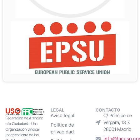
LEGAL
CONTACTO
Aviso legal
C/ Príncipe de
Federacion de Atención
Vergara, 13 7.
a la Ciudadanía. Una
Política de
28001 Madrid
Organización Sindical
privacidad
Independiente de los
info@facuso.c