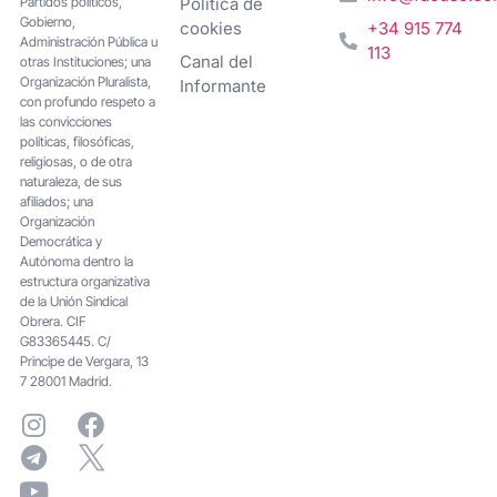
Partidos políticos,
Política de
Gobierno,
cookies
+34 915 774
Administración Pública u
113
Canal del
otras Instituciones; una
Organización Pluralista,
Informante
con profundo respeto a
las convicciones
políticas, filosóficas,
religiosas, o de otra
naturaleza, de sus
afiliados; una
Organización
Democrática y
Autónoma dentro la
estructura organizativa
de la Unión Sindical
Obrera. CIF
G83365445. C/
Principe de Vergara, 13
7 28001 Madrid.