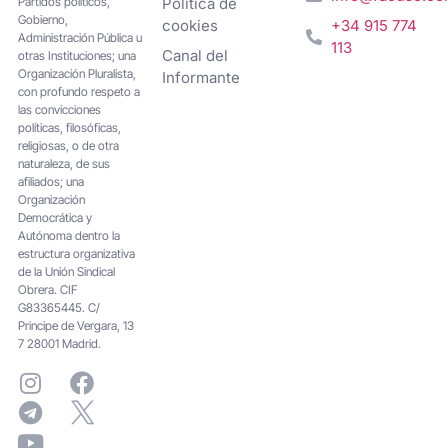
Partidos políticos,
Política de
Gobierno,
cookies
+34 915 774
Administración Pública u
113
Canal del
otras Instituciones; una
Organización Pluralista,
Informante
con profundo respeto a
las convicciones
políticas, filosóficas,
religiosas, o de otra
naturaleza, de sus
afiliados; una
Organización
Democrática y
Autónoma dentro la
estructura organizativa
de la Unión Sindical
Obrera. CIF
G83365445. C/
Principe de Vergara, 13
7 28001 Madrid.