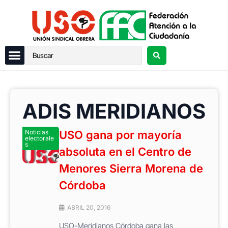
ADIS MERIDIANOS
Noticias
USO gana por mayoría
electorale
s
absoluta en el Centro de
Menores Sierra Morena de
Córdoba
ABRIL 20, 2016
USO-Meridianos Córdoba gana las