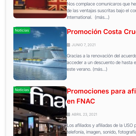
Nos complace comunicaros que hemo
de las ventajas suscritas bajo el c
International. (más…)
Promoción Costa Cru
Noticias
JUNIO 7, 2021
Gracias a la renovación del acue
acceder a un descuento de hasta el
este verano. (más…)
Promociones para af
Noticias
en FNAC
ABRIL 23, 2021
Los afiliados y afiliadas de la US
telefonía, imagen, sonido, fotogra