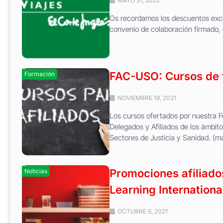
MAYO 31, 2022
Os recordamos los descuentos exclu
convenio de colaboración firmado, 
FAC-USO: Cursos de f
Formación
NOVIEMBRE 19, 2021
Los cursos ofertados por nuestra Fe
Delegados y Afiliados de los ámb
Sectores de Justicia y Sanidad. (
Promociones afiliado
Noticias
Learning Internationa
OCTUBRE 6, 2021