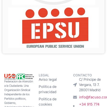
LEGAL
CONTACTO
Aviso legal
C/ Príncipe de
Federacion de Atención
Vergara, 13 7.
a la Ciudadanía. Una
Política de
28001 Madrid
Organización Sindical
privacidad
Independiente de los
info@facuso.c
Partidos políticos,
Política de
Gobierno,
cookies
+34 915 774