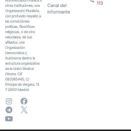
Administración Pública u
113
Canal del
otras Instituciones; una
Organización Pluralista,
Informante
con profundo respeto a
las convicciones
políticas, filosóficas,
religiosas, o de otra
naturaleza, de sus
afiliados; una
Organización
Democrática y
Autónoma dentro la
estructura organizativa
de la Unión Sindical
Obrera. CIF
G83365445. C/
Principe de Vergara, 13
7 28001 Madrid.