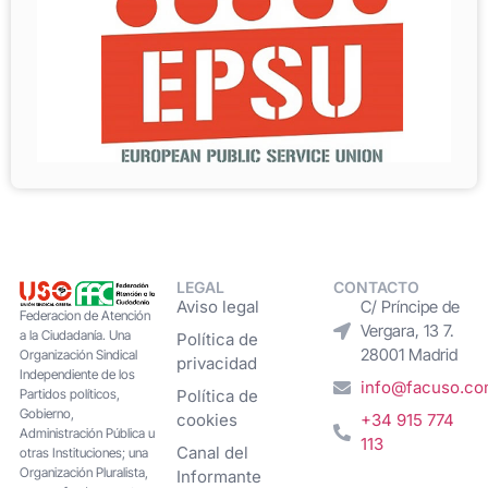
LEGAL
CONTACTO
Aviso legal
C/ Príncipe de
Federacion de Atención
Vergara, 13 7.
a la Ciudadanía. Una
Política de
28001 Madrid
Organización Sindical
privacidad
Independiente de los
info@facuso.c
Partidos políticos,
Política de
Gobierno,
cookies
+34 915 774
Administración Pública u
113
Canal del
otras Instituciones; una
Organización Pluralista,
Informante