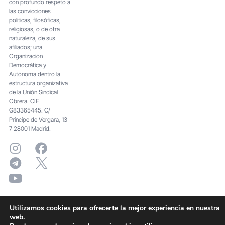
con profundo respeto a
las convicciones
políticas, filosóficas,
religiosas, o de otra
naturaleza, de sus
afiliados; una
Organización
Democrática y
Autónoma dentro la
estructura organizativa
de la Unión Sindical
Obrera. CIF
G83365445. C/
Principe de Vergara, 13
7 28001 Madrid.
Utilizamos cookies para ofrecerte la mejor experiencia en nuestra
web.