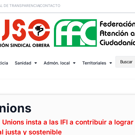
L DE TRANSPARENCIA
CONTACTO
ticia
Sanidad
Admón. local
Territoriales
nions
nions insta a las IFI a contribuir a lograr
 justa y sostenible