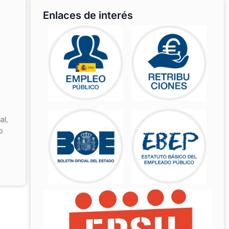
Enlaces de interés
e
al,
o