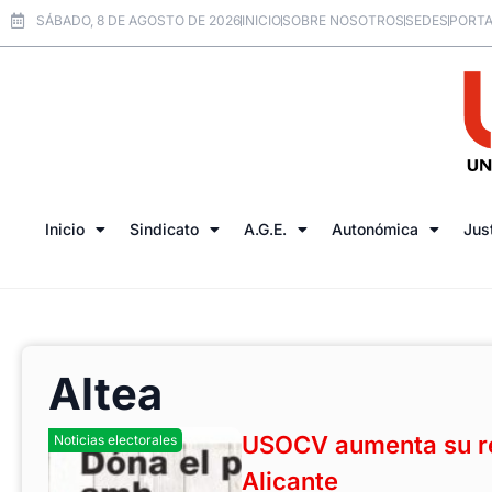
SÁBADO, 8 DE AGOSTO DE 2026
INICIO
SOBRE NOSOTROS
SEDES
PORTA
Inicio
Sindicato
A.G.E.
Autonómica
Jus
Altea
USOCV aumenta su re
Noticias electorales
Alicante