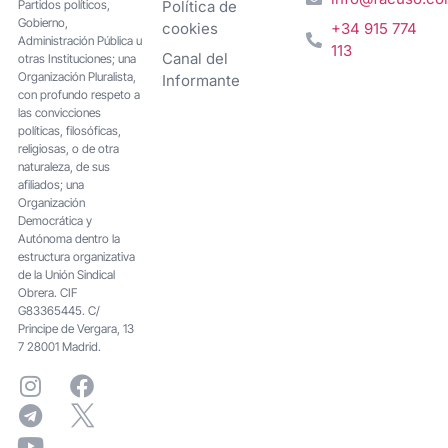
Partidos políticos,
Política de
Gobierno,
cookies
+34 915 774
Administración Pública u
113
Canal del
otras Instituciones; una
Organización Pluralista,
Informante
con profundo respeto a
las convicciones
políticas, filosóficas,
religiosas, o de otra
naturaleza, de sus
afiliados; una
Organización
Democrática y
Autónoma dentro la
estructura organizativa
de la Unión Sindical
Obrera. CIF
G83365445. C/
Principe de Vergara, 13
7 28001 Madrid.