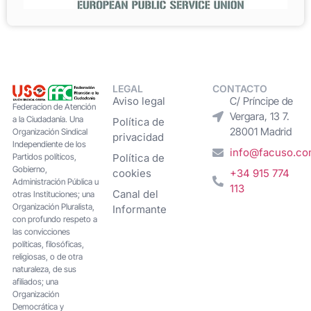
LEGAL
CONTACTO
Aviso legal
C/ Príncipe de
Federacion de Atención
Vergara, 13 7.
a la Ciudadanía. Una
Política de
28001 Madrid
Organización Sindical
privacidad
Independiente de los
info@facuso.c
Partidos políticos,
Política de
Gobierno,
cookies
+34 915 774
Administración Pública u
113
Canal del
otras Instituciones; una
Organización Pluralista,
Informante
con profundo respeto a
las convicciones
políticas, filosóficas,
religiosas, o de otra
naturaleza, de sus
afiliados; una
Organización
Democrática y