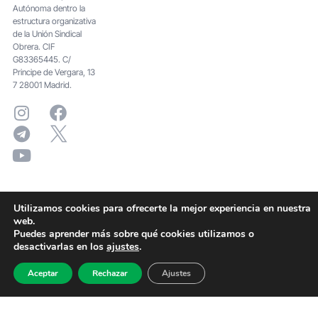
Autónoma dentro la
estructura organizativa
de la Unión Sindical
Obrera. CIF
G83365445. C/
Principe de Vergara, 13
7 28001 Madrid.
Utilizamos cookies para ofrecerte la mejor experiencia en nuestra
web.
Puedes aprender más sobre qué cookies utilizamos o
desactivarlas en los
ajustes
.
Aceptar
Rechazar
Ajustes