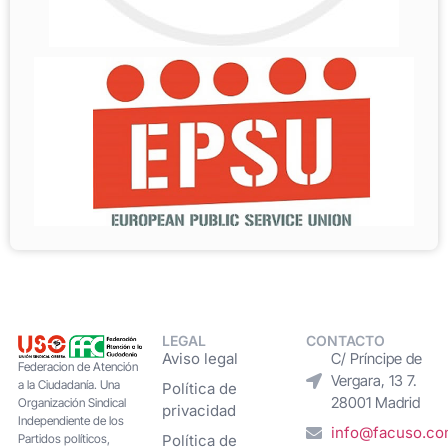
LEGAL
CONTACTO
Aviso legal
C/ Príncipe de
Federacion de Atención
Vergara, 13 7.
a la Ciudadanía. Una
Política de
28001 Madrid
Organización Sindical
privacidad
Independiente de los
info@facuso.c
Partidos políticos,
Política de