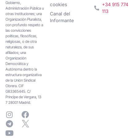
Gobierno,
cookies
+34 915 774
Administración Pública u
113
Canal del
otras Instituciones; una
Organización Pluralista,
Informante
con profundo respeto a
las convicciones
políticas, filosóficas,
religiosas, o de otra
naturaleza, de sus
afiliados; una
Organización
Democrática y
Autónoma dentro la
estructura organizativa
de la Unión Sindical
Obrera. CIF
G83365445. C/
Principe de Vergara, 13
7 28001 Madrid.