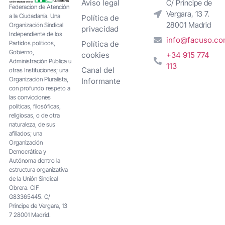
Aviso legal
C/ Príncipe de
Federacion de Atención
Vergara, 13 7.
a la Ciudadanía. Una
Política de
28001 Madrid
Organización Sindical
privacidad
Independiente de los
info@facuso.c
Partidos políticos,
Política de
Gobierno,
cookies
+34 915 774
Administración Pública u
113
Canal del
otras Instituciones; una
Organización Pluralista,
Informante
con profundo respeto a
las convicciones
políticas, filosóficas,
religiosas, o de otra
naturaleza, de sus
afiliados; una
Organización
Democrática y
Autónoma dentro la
estructura organizativa
de la Unión Sindical
Obrera. CIF
G83365445. C/
Principe de Vergara, 13
7 28001 Madrid.