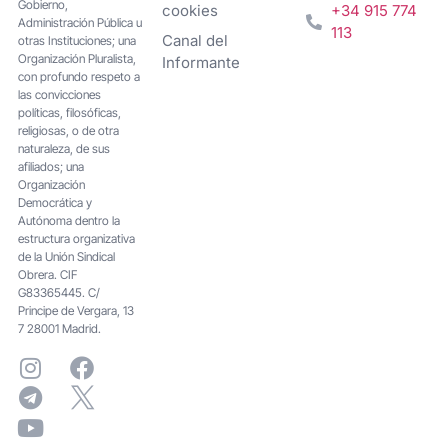
Gobierno,
cookies
+34 915 774
Administración Pública u
113
Canal del
otras Instituciones; una
Organización Pluralista,
Informante
con profundo respeto a
las convicciones
políticas, filosóficas,
religiosas, o de otra
naturaleza, de sus
afiliados; una
Organización
Democrática y
Autónoma dentro la
estructura organizativa
de la Unión Sindical
Obrera. CIF
G83365445. C/
Principe de Vergara, 13
7 28001 Madrid.