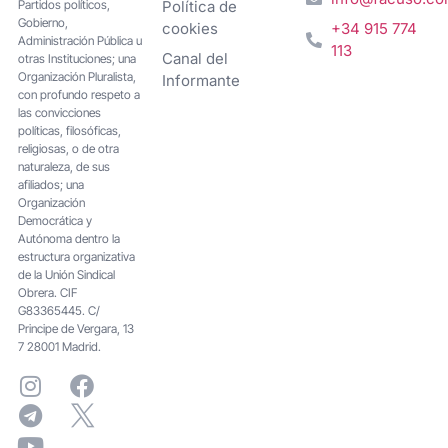
Partidos políticos,
Política de
Gobierno,
cookies
+34 915 774
Administración Pública u
113
Canal del
otras Instituciones; una
Organización Pluralista,
Informante
con profundo respeto a
las convicciones
políticas, filosóficas,
religiosas, o de otra
naturaleza, de sus
afiliados; una
Organización
Democrática y
Autónoma dentro la
estructura organizativa
de la Unión Sindical
Obrera. CIF
G83365445. C/
Principe de Vergara, 13
7 28001 Madrid.