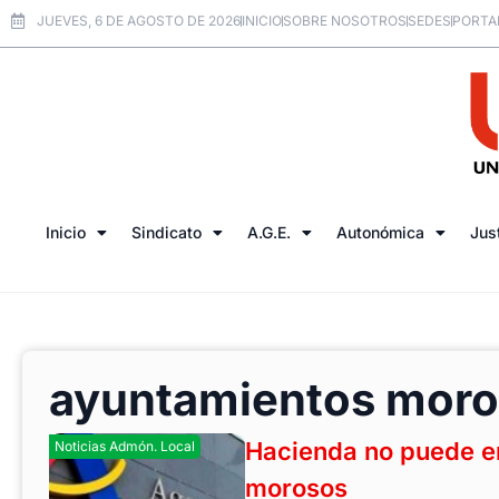
JUEVES, 6 DE AGOSTO DE 2026
INICIO
SOBRE NOSOTROS
SEDES
PORTA
Inicio
Sindicato
A.G.E.
Autonómica
Jus
ayuntamientos mor
Hacienda no puede e
Noticias Admón. Local
morosos